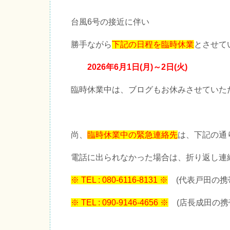
台風6号の接近に伴い
勝手ながら
下記の日程を臨時休業
とさせて
2026年6月1日(月)～2日(火)
臨時休業中は、ブログもお休みさせていた
尚、
臨時休業中の緊急連絡先
は、下記の通
電話に出られなかった場合は、折り返し連
※ TEL : 080-6116-8131 ※
(代表戸田の携
※ TEL : 090-9146-4656 ※
(店長成田の携