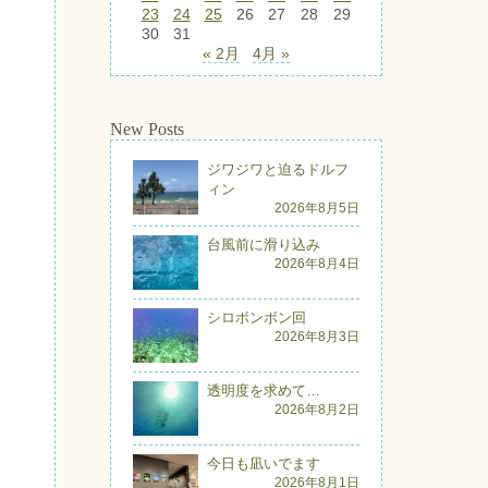
23
24
25
26
27
28
29
30
31
« 2月
4月 »
New Posts
ジワジワと迫るドルフ
ィン
2026年8月5日
台風前に滑り込み
2026年8月4日
シロボンボン回
2026年8月3日
透明度を求めて…
2026年8月2日
今日も凪いでます
2026年8月1日