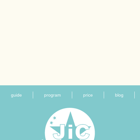
guide
program
price
blog