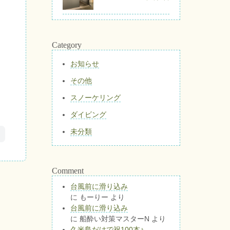
Category
お知らせ
その他
スノーケリング
ダイビング
未分類
Comment
台風前に滑り込み
に
もーりー
より
台風前に滑り込み
に
船酔い対策マスターN
より
久米島だけで祝100本♪