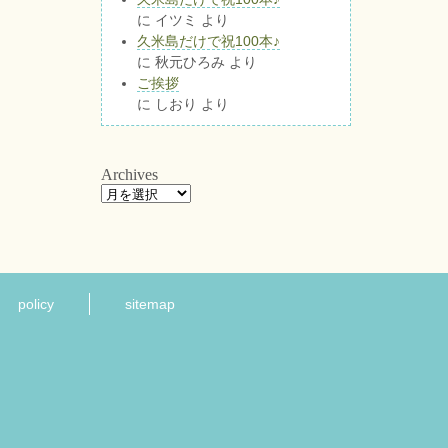
に
イツミ
より
久米島だけで祝100本♪
に
秋元ひろみ
より
ご挨拶
に
しおり
より
Archives
policy
sitemap