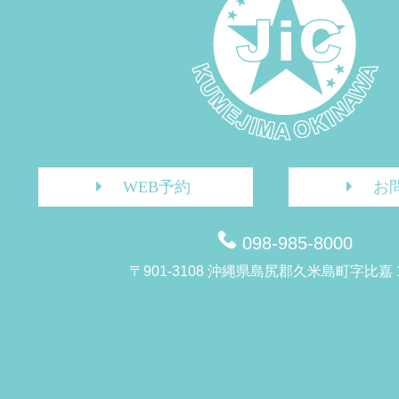
WEB予約
お
098-985-8000
〒901-3108 沖縄県島尻郡久米島町字比嘉 1