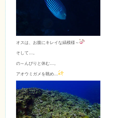
オスは、お腹にキレイな縞模様～
そして…。
の～んびりと休む…。
アオウミガメを眺め…