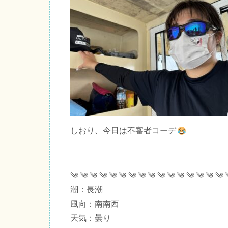
しおり、今日は不審者コーデ
༄ ༄ ༄ ༄ ༄ ༄ ༄ ༄ ༄ ༄ ༄ ༄ ༄ ༄ ༄ ༄ 
潮：長潮
風向：南南西
天気：曇り