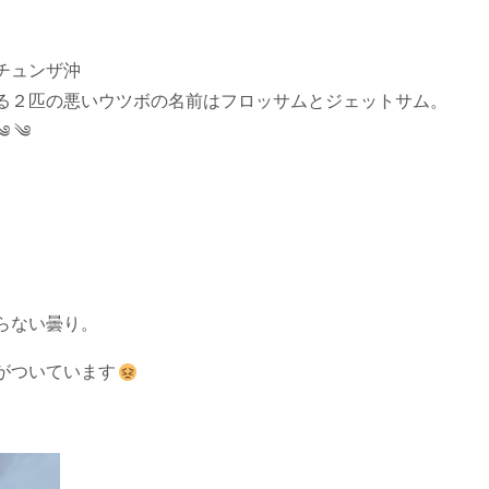
チュンザ沖
る２匹の悪いウツボの名前はフロッサムとジェットサム。
༄ ༄
らない曇り。
がついています