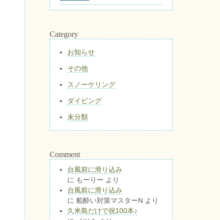
Category
お知らせ
その他
スノーケリング
ダイビング
未分類
Comment
台風前に滑り込み
に
もーりー
より
台風前に滑り込み
に
船酔い対策マスターN
より
久米島だけで祝100本♪