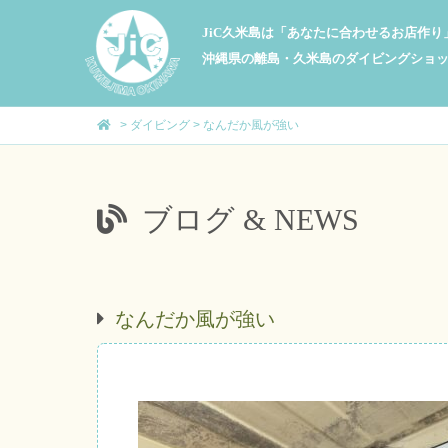
JiC久米島は「あなたに合わせるお店作
沖縄県の離島・久米島のダイビングショ
>
ダイビング
>
なんだか風が強い
ブログ & NEWS
なんだか風が強い