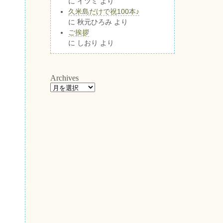
に
イツミ
より
久米島だけで祝100本♪
に
秋元ひろみ
より
ご挨拶
に
しおり
より
Archives