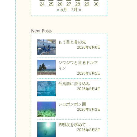
24
25
26
27
28
29
30
« 5月
7月 »
New Posts
もう目と鼻の先
2026年8月6日
ジワジワと迫るドルフ
ィン
2026年8月5日
台風前に滑り込み
2026年8月4日
シロボンボン回
2026年8月3日
透明度を求めて…
2026年8月2日