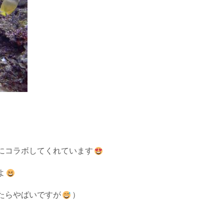
にコラボしてくれています
よ
たらやばいですが
）