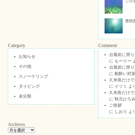
シロ
透明
Category
Comment
台風前に滑り
お知らせ
に
もーりー
その他
台風前に滑り
に
船酔い対策
スノーケリング
久米島だけで祝
ダイビング
に
イツミ
よ
久米島だけで祝
未分類
に
秋元ひろ
ご挨拶
に
しおり
よ
Archives