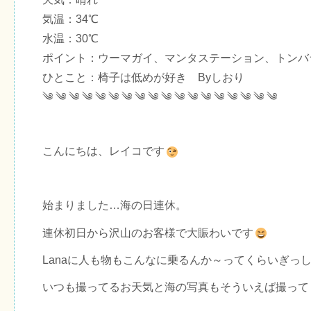
気温：34℃
水温：30℃
ポイント：ウーマガイ、マンタステーション、トンバ
ひとこと：椅子は低めが好き Byしおり
༄ ༄ ༄ ༄ ༄ ༄ ༄ ༄ ༄ ༄ ༄ ༄ ༄ ༄ ༄ ༄ ༄ ༄
こんにちは、レイコです
始まりました…海の日連休。
連休初日から沢山のお客様で大賑わいです
Lanaに人も物もこんなに乗るんか～ってくらいぎっ
いつも撮ってるお天気と海の写真もそういえば撮って