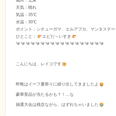
風向：北東
天気：晴れ
気温：35℃
水温：30℃
ポイント：シチューガマ、エルアプカ、マンタステー
ひとこと：
エビだ～いすき
༄ ༄ ༄ ༄ ༄ ༄ ༄ ༄ ༄ ༄ ༄ ༄ ༄ ༄ ༄ ༄ ༄ ༄
こんにちは、レイコです
昨晩はイーフ夏祭りに繰り出してきましたよ
豪華景品が当たるかも？！…な
抽選大会は残念ながら、はずれちゃいました