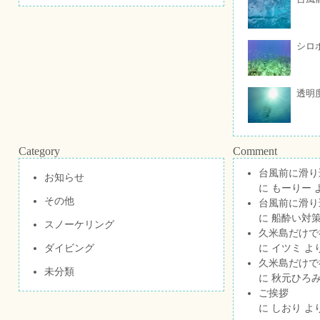
シロ
透明
Category
Comment
台風前に滑り
お知らせ
に
もーりー
その他
台風前に滑り
に
船酔い対策
スノーケリング
久米島だけで祝
ダイビング
に
イツミ
よ
久米島だけで祝
未分類
に
秋元ひろ
ご挨拶
に
しおり
よ