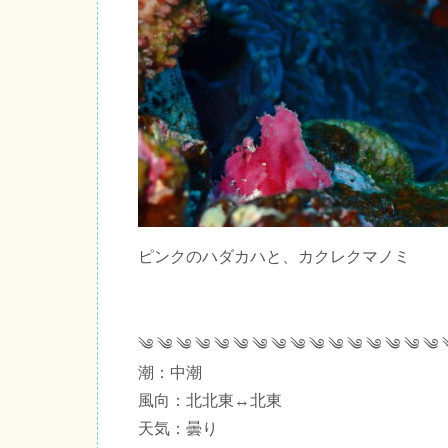
ピンクのハダカハと、カクレクマノミ
༄ ༄ ༄ ༄ ༄ ༄ ༄ ༄ ༄ ༄ ༄ ༄ ༄ ༄ ༄ ༄ 
潮：中潮
風向：北北東↔北東
天気：曇り