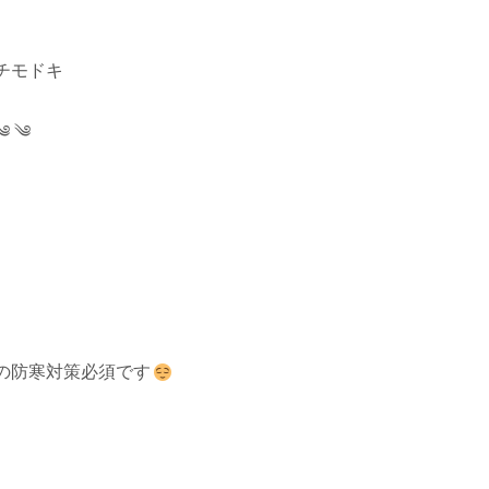
チモドキ
༄ ༄
の防寒対策必須です