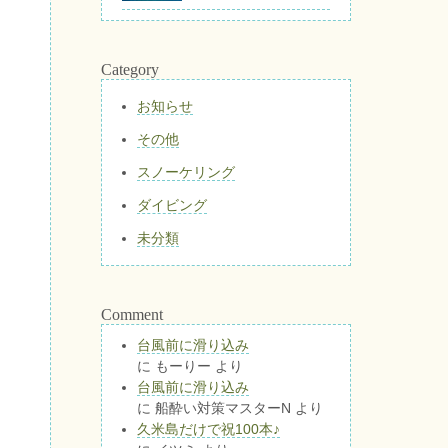
Category
お知らせ
その他
スノーケリング
ダイビング
未分類
Comment
台風前に滑り込み
に
もーりー
より
台風前に滑り込み
に
船酔い対策マスターN
より
久米島だけで祝100本♪