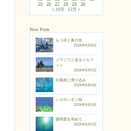
25
26
27
28
29
30
« 10月
12月 »
New Posts
もう目と鼻の先
2026年8月6日
ジワジワと迫るドルフ
ィン
2026年8月5日
台風前に滑り込み
2026年8月4日
シロボンボン回
2026年8月3日
透明度を求めて…
2026年8月2日