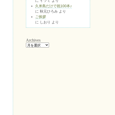
に
イツミ
より
久米島だけで祝100本♪
に
秋元ひろみ
より
ご挨拶
に
しおり
より
Archives