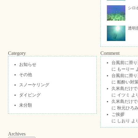
シロ
透明
Category
Comment
台風前に滑り
お知らせ
に
もーりー
その他
台風前に滑り
に
船酔い対策
スノーケリング
久米島だけで祝
ダイビング
に
イツミ
よ
久米島だけで祝
未分類
に
秋元ひろ
ご挨拶
に
しおり
よ
Archives