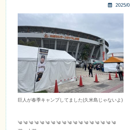
2025/0
巨人が春季キャンプしてました(久米島じゃないよ)
༄ ༄ ༄ ༄ ༄ ༄ ༄ ༄ ༄ ༄ ༄ ༄ ༄ ༄ ༄ ༄ ༄ ༄