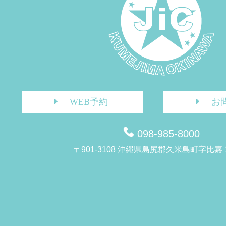
WEB予約
お
098-985-8000
〒901-3108 沖縄県島尻郡久米島町字比嘉 1