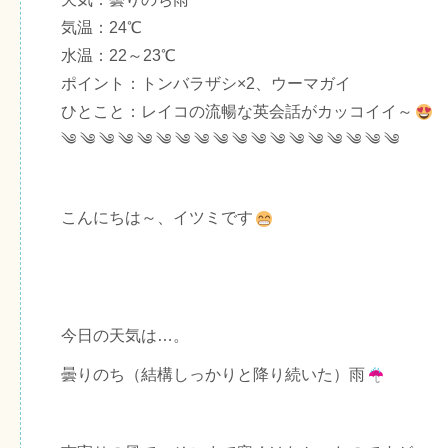
気温：24℃
水温：22～23℃
ポイント：トンバラザシ×2、ウーマガイ
ひとこと：レイコの流暢な英会話がカッコイイ～
༄ ༄ ༄ ༄ ༄ ༄ ༄ ༄ ༄ ༄ ༄ ༄ ༄ ༄ ༄ ༄ ༄ ༄
こんにちは～、イツミです
今日の天気は…。
曇りのち（結構しっかりと降り続いた）雨