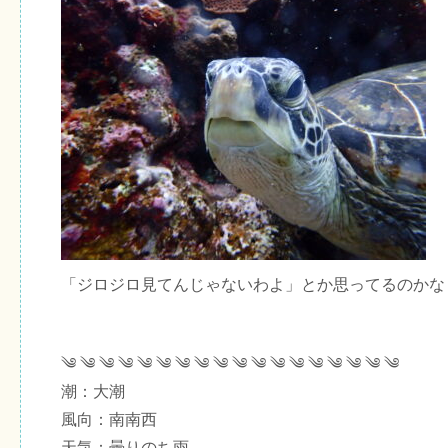
「ジロジロ見てんじゃないわよ」とか思ってるのかな
༄ ༄ ༄ ༄ ༄ ༄ ༄ ༄ ༄ ༄ ༄ ༄ ༄ ༄ ༄ ༄ ༄ ༄
潮：大潮
風向：南南西
天気：曇りのち雨