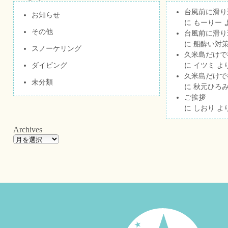
台風前に滑り
お知らせ
に
もーりー
その他
台風前に滑り
に
船酔い対策
スノーケリング
久米島だけで祝
ダイビング
に
イツミ
よ
久米島だけで祝
未分類
に
秋元ひろ
ご挨拶
に
しおり
よ
Archives