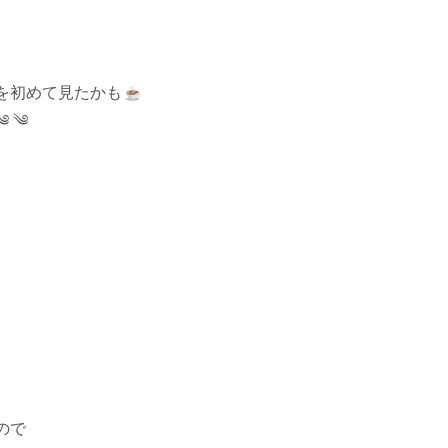
を初めて見たかも
༄ ༄
ので