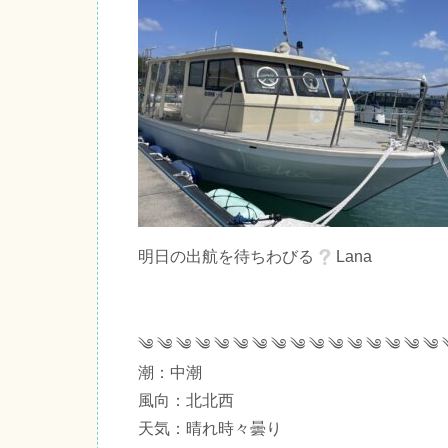
明日の出航を待ちわびる
Lana
༄ ༄ ༄ ༄ ༄ ༄ ༄ ༄ ༄ ༄ ༄ ༄ ༄ ༄ ༄ ༄ 
潮：中潮
風向：北北西
天気：晴れ時々曇り