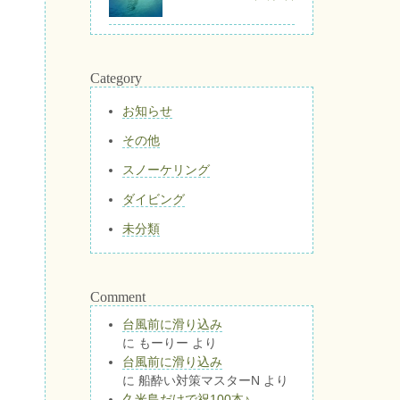
Category
お知らせ
その他
スノーケリング
ダイビング
未分類
Comment
台風前に滑り込み
に
もーりー
より
台風前に滑り込み
に
船酔い対策マスターN
より
久米島だけで祝100本♪