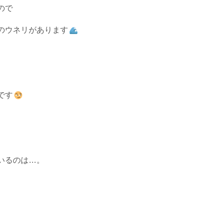
ので
のウネリがあります
です
いるのは…。