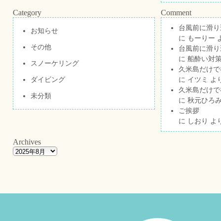
Category
Comment
台風前に滑り
お知らせ
に
もーりー
その他
台風前に滑り
に
船酔い対策
スノーケリング
久米島だけで祝
ダイビング
に
イツミ
よ
久米島だけで祝
未分類
に
秋元ひろ
ご挨拶
に
しおり
よ
Archives