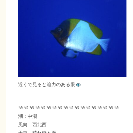
近くで見ると迫力のある眼
༄ ༄ ༄ ༄ ༄ ༄ ༄ ༄ ༄ ༄ ༄ ༄ ༄ ༄ ༄ ༄ ༄ ༄
潮：中潮
風向：西北西
天気：晴れ時々雨