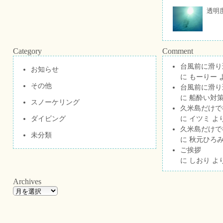
透明
Category
Comment
台風前に滑り
お知らせ
に
もーりー
その他
台風前に滑り
に
船酔い対策
スノーケリング
久米島だけで祝
ダイビング
に
イツミ
よ
久米島だけで祝
未分類
に
秋元ひろ
ご挨拶
に
しおり
よ
Archives