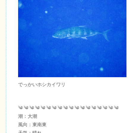
でっかいホシカイワリ
༄ ༄ ༄ ༄ ༄ ༄ ༄ ༄ ༄ ༄ ༄ ༄ ༄ ༄ ༄ ༄ ༄ ༄
潮：大潮
風向：東南東
天気：晴れ