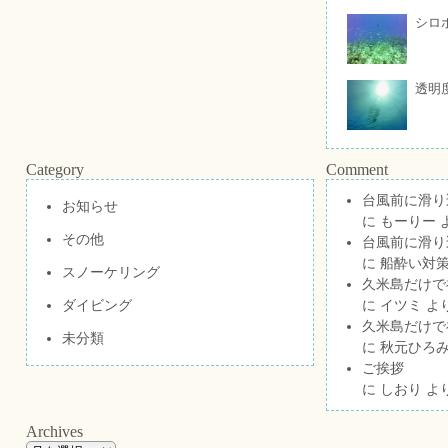
シロ
透明
Category
Comment
台風前に滑り
お知らせ
に
もーりー
その他
台風前に滑り
に
船酔い対策
スノーケリング
久米島だけで祝
ダイビング
に
イツミ
よ
久米島だけで祝
未分類
に
秋元ひろ
ご挨拶
に
しおり
よ
Archives