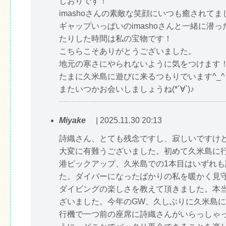
しおりです！
imashoさんの素敵な笑顔にいつも癒されてま
ギャップいっぱいのimashoさんと一緒に潜
たりした時間は私の宝物です！
こちらこそありがとうございました。
地元の寒さにやられないように気をつけます
たまに久米島に遊びに来るつもりでいます^_^
またいつかお会いしましょうね(*´∀`)♪
Miyake
| 2025.11.30 20:13
詩織さん、とても残念ですし、寂しいですけ
大変に有難うございました。初めて久米島に
港ピックアップ、久米島での1本目はいずれも
た。ダイバーになったばかりの私を暖かく見
ダイビングの楽しさを教えて頂きました。本
ざいました。今年のGW、久しぶりに久米島
行機で一つ前の座席に詩織さんがいらっしゃ