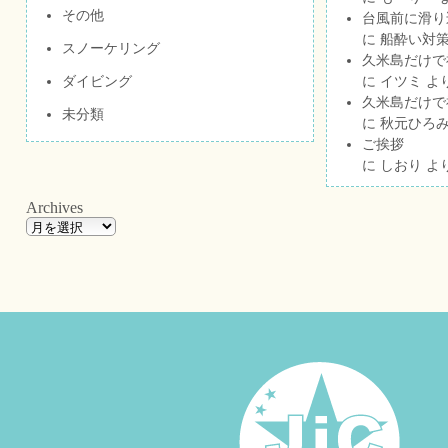
その他
台風前に滑り
に
船酔い対策
スノーケリング
久米島だけで祝
ダイビング
に
イツミ
よ
久米島だけで祝
未分類
に
秋元ひろ
ご挨拶
に
しおり
よ
Archives