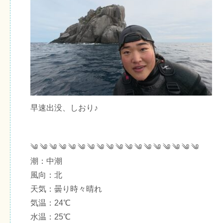
早速出没、しおり♪
༄ ༄ ༄ ༄ ༄ ༄ ༄ ༄ ༄ ༄ ༄ ༄ ༄ ༄ ༄ ༄ ༄ ༄
潮：中潮
風向：北
天気：曇り時々晴れ
気温：24℃
水温：25℃