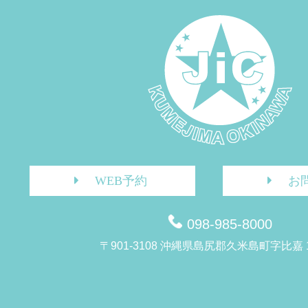
WEB予約
お
098-985-8000
〒901-3108 沖縄県島尻郡久米島町字比嘉 1