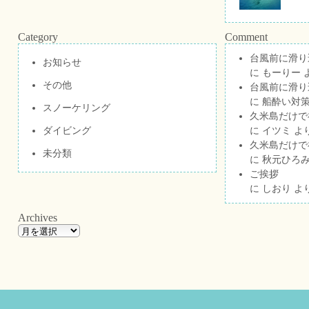
Category
Comment
台風前に滑り
お知らせ
に
もーりー
その他
台風前に滑り
に
船酔い対策
スノーケリング
久米島だけで祝
ダイビング
に
イツミ
よ
久米島だけで祝
未分類
に
秋元ひろ
ご挨拶
に
しおり
よ
Archives