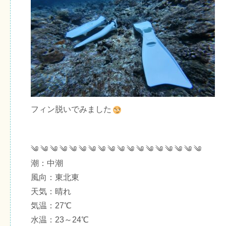
フィン脱いでみました
༄ ༄ ༄ ༄ ༄ ༄ ༄ ༄ ༄ ༄ ༄ ༄ ༄ ༄ ༄ ༄ ༄ ༄
潮：中潮
風向：東北東
天気：晴れ
気温：27℃
水温：23～24℃