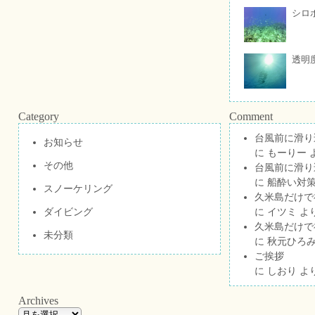
シロ
透明
Category
Comment
台風前に滑り
お知らせ
に
もーりー
その他
台風前に滑り
に
船酔い対策
スノーケリング
久米島だけで祝
ダイビング
に
イツミ
よ
久米島だけで祝
未分類
に
秋元ひろ
ご挨拶
に
しおり
よ
Archives