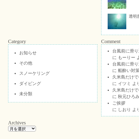
透明
Category
Comment
台風前に滑り
お知らせ
に
もーりー
その他
台風前に滑り
に
船酔い対策
スノーケリング
久米島だけで祝
ダイビング
に
イツミ
よ
久米島だけで祝
未分類
に
秋元ひろ
ご挨拶
に
しおり
よ
Archives