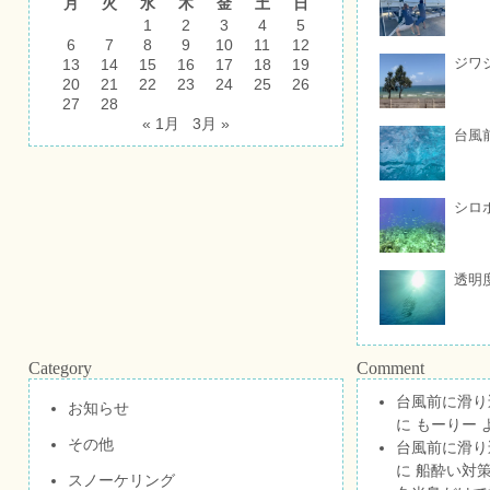
月
火
水
木
金
土
日
1
2
3
4
5
6
7
8
9
10
11
12
ジワ
13
14
15
16
17
18
19
20
21
22
23
24
25
26
27
28
« 1月
3月 »
台風
シロ
透明
Category
Comment
台風前に滑り
お知らせ
に
もーりー
その他
台風前に滑り
に
船酔い対策
スノーケリング