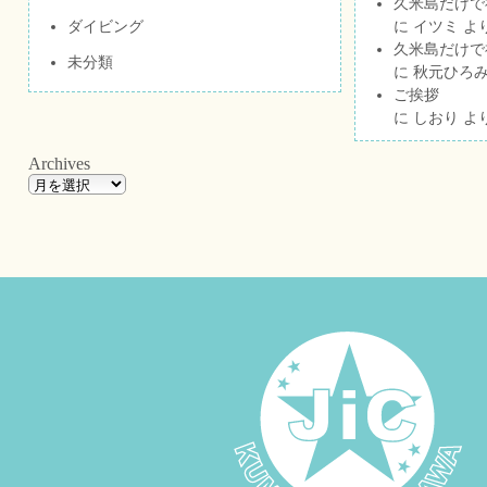
久米島だけで祝
ダイビング
に
イツミ
よ
久米島だけで祝
未分類
に
秋元ひろ
ご挨拶
に
しおり
よ
Archives