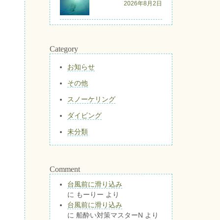
2026年8月2日
Category
お知らせ
その他
スノーケリング
ダイビング
未分類
Comment
台風前に滑り込み
に
もーりー
より
台風前に滑り込み
に
船酔い対策マスターN
より