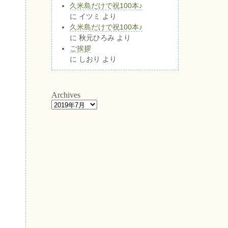
久米島だけで祝100本♪
に
イツミ
より
久米島だけで祝100本♪
に
秋元ひろみ
より
ご挨拶
に
しおり
より
Archives