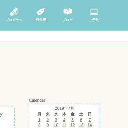
料金表
ブログ
プログラム
ご予約
Calendar
2019年7月
月
火
水
木
金
土
日
グ
1
2
3
4
5
6
7
8
9
10
11
12
13
14