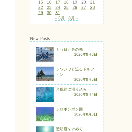
15
16
17
18
19
20
21
22
23
24
25
26
27
28
29
30
31
« 6月
8月 »
New Posts
もう目と鼻の先
2026年8月6日
ジワジワと迫るドルフ
ィン
2026年8月5日
台風前に滑り込み
2026年8月4日
シロボンボン回
2026年8月3日
透明度を求めて…