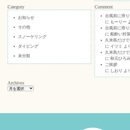
Category
Comment
台風前に滑り
お知らせ
に
もーりー
その他
台風前に滑り
に
船酔い対策
スノーケリング
久米島だけで祝
ダイビング
に
イツミ
よ
久米島だけで祝
未分類
に
秋元ひろ
ご挨拶
に
しおり
よ
Archives