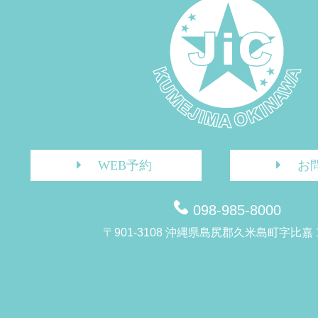
WEB予約
お
098-985-8000
〒901-3108 沖縄県島尻郡久米島町字比嘉 1