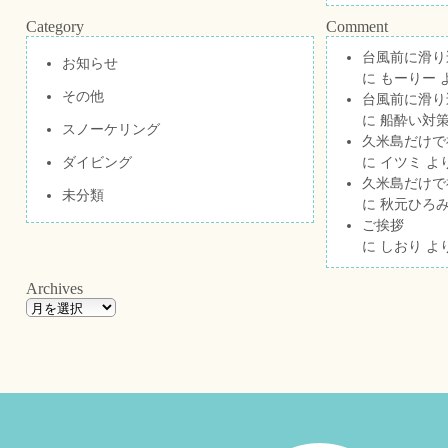
Category
Comment
台風前に滑り
お知らせ
に
もーりー
その他
台風前に滑り
に
船酔い対策
スノーケリング
久米島だけで祝
ダイビング
に
イツミ
よ
久米島だけで祝
未分類
に
秋元ひろ
ご挨拶
に
しおり
よ
Archives