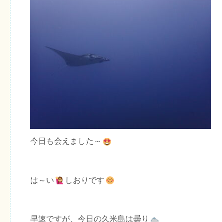
今日も会えました～
は～い
しおりです
早速ですが、今日の久米島は曇り