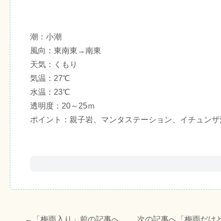
潮：小潮
風向：東南東→南東
天気：くもり
気温：27℃
水温：23℃
透明度：20～25ｍ
ポイント：親子岩、マンタステーション、イチュンザ
←「
梅雨入り
」前の記事へ 次の記事へ「
梅雨だけ