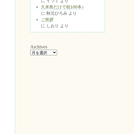
に
イツミ
より
久米島だけで祝100本♪
に
秋元ひろみ
より
ご挨拶
に
しおり
より
Archives