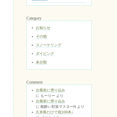
Category
お知らせ
その他
スノーケリング
ダイビング
未分類
Comment
台風前に滑り込み
に
もーりー
より
台風前に滑り込み
に
船酔い対策マスターN
より
久米島だけで祝100本♪