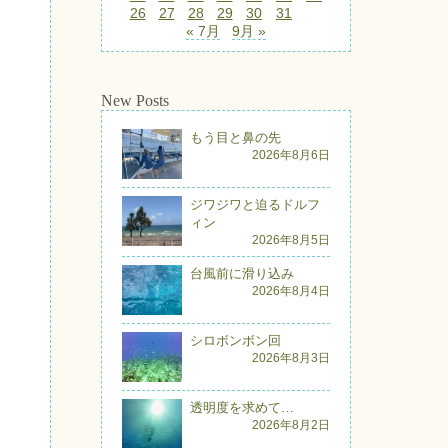
26
27
28
29
30
31
« 7月
9月 »
New Posts
もう目と鼻の先
2026年8月6日
ジワジワと迫るドルフ
ィン
2026年8月5日
台風前に滑り込み
2026年8月4日
シロボンボン回
2026年8月3日
透明度を求めて…
2026年8月2日