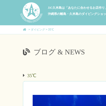
JiC久米島は「あなたに合わせるお店作
沖縄県の離島・久米島のダイビングショ
>
ダイビング
>
35℃
ブログ & NEWS
35℃