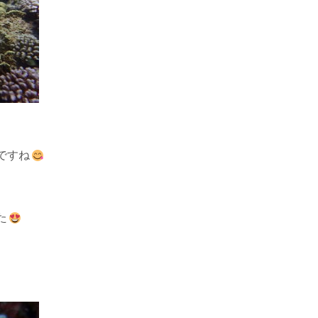
ですね
た