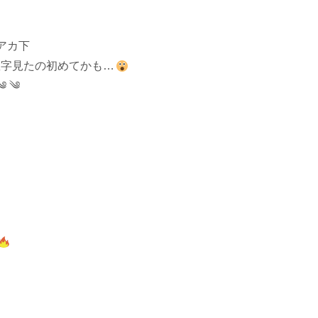
アカ下
数字見たの初めてかも…
༄ ༄