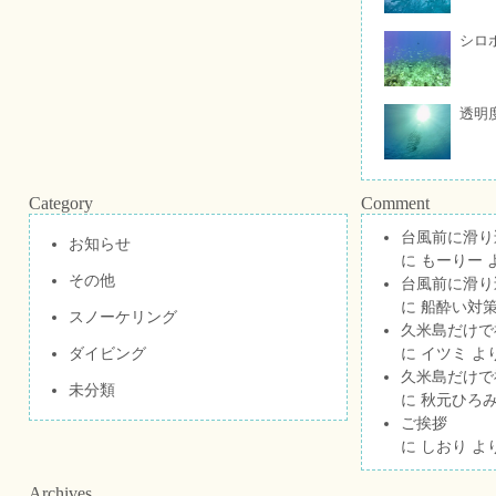
シロ
透明
Category
Comment
台風前に滑り
お知らせ
に
もーりー
その他
台風前に滑り
に
船酔い対策
スノーケリング
久米島だけで祝
ダイビング
に
イツミ
よ
久米島だけで祝
未分類
に
秋元ひろ
ご挨拶
に
しおり
よ
Archives