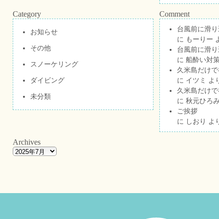
Category
Comment
台風前に滑り
お知らせ
に
もーりー
その他
台風前に滑り
に
船酔い対策
スノーケリング
久米島だけで祝
ダイビング
に
イツミ
よ
久米島だけで祝
未分類
に
秋元ひろ
ご挨拶
に
しおり
よ
Archives