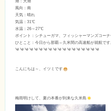
潮：大潮
風向：南
天気：晴れ
気温：31℃
水温：26～27℃
ポイント：シチューガマ、フィッシャーマンズコーナ
ひとこと：今日から那覇⇔久米間の高速船が就航です
༄ ༄ ༄ ༄ ༄ ༄ ༄ ༄ ༄ ༄ ༄ ༄ ༄ ༄ ༄ ༄ ༄ ༄
こんにちは～、イツミです
梅雨明けして、夏の本番が到来な久米島