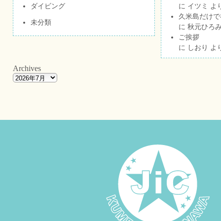
ダイビング
に
イツミ
よ
久米島だけで祝
未分類
に
秋元ひろ
ご挨拶
に
しおり
よ
Archives