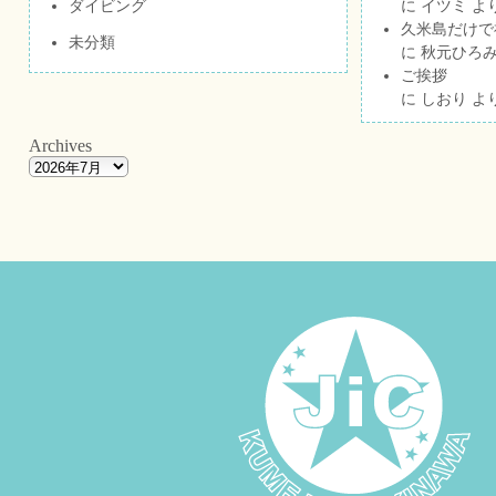
ダイビング
に
イツミ
よ
久米島だけで祝
未分類
に
秋元ひろ
ご挨拶
に
しおり
よ
Archives