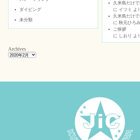
久米島だけで祝
ダイビング
に
イツミ
よ
久米島だけで祝
未分類
に
秋元ひろ
ご挨拶
に
しおり
よ
Archives