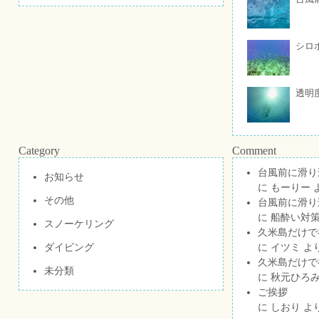
シロ
透明
Category
Comment
台風前に滑り
お知らせ
に
もーりー
その他
台風前に滑り
に
船酔い対策
スノーケリング
久米島だけで祝
ダイビング
に
イツミ
よ
久米島だけで祝
未分類
に
秋元ひろ
ご挨拶
に
しおり
よ