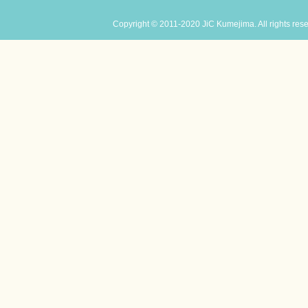
Copyright © 2011-2020 JiC Kumejima. All rights res