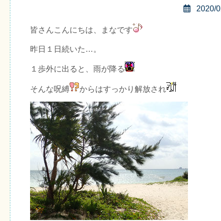
2020/0
皆さんこんにちは、まなです
昨日１日続いた…。
１歩外に出ると、雨が降る
そんな呪縛
からはすっかり解放され