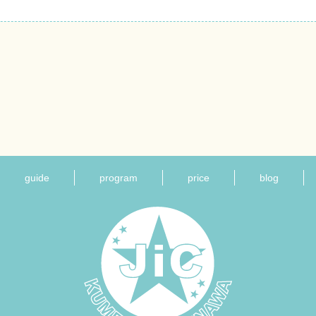
guide
program
price
blog