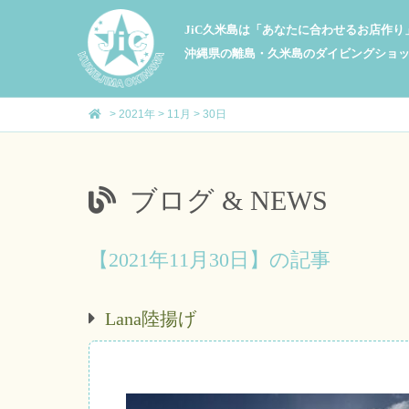
JiC久米島は「あなたに合わせるお店作
沖縄県の離島・久米島のダイビングショ
>
2021年
>
11月
>
30日
ブログ & NEWS
【2021年11月30日】の記事
Lana陸揚げ