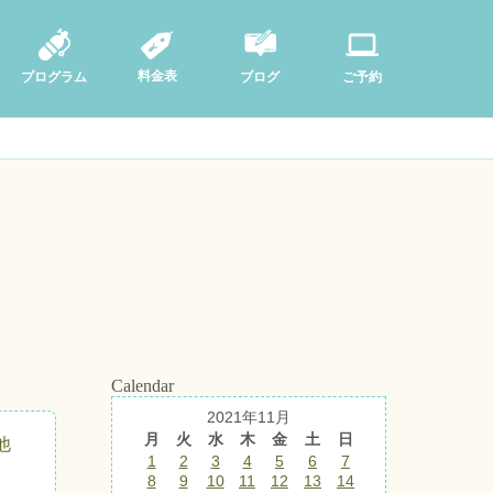
料金表
ブログ
プログラム
ご予約
Calendar
2021年11月
月
火
水
木
金
土
日
他
1
2
3
4
5
6
7
8
9
10
11
12
13
14