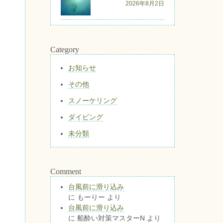
2026年8月2日
Category
お知らせ
その他
スノーケリング
ダイビング
未分類
Comment
台風前に滑り込み
に
もーりー
より
台風前に滑り込み
に
船酔い対策マスターN
より