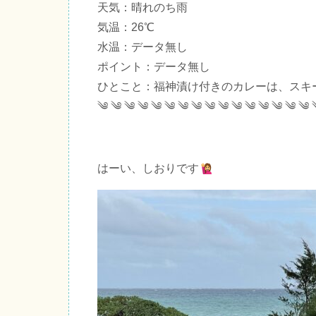
天気：晴れのち雨
気温：26℃
水温：データ無し
ポイント：データ無し
ひとこと：福神漬け付きのカレーは、スキ
༄ ༄ ༄ ༄ ༄ ༄ ༄ ༄ ༄ ༄ ༄ ༄ ༄ ༄ ༄ ༄
はーい、しおりです