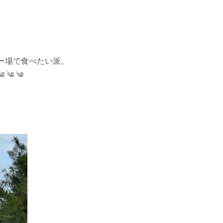
ー場で食べたい派。
 ༄ ༄ ༄