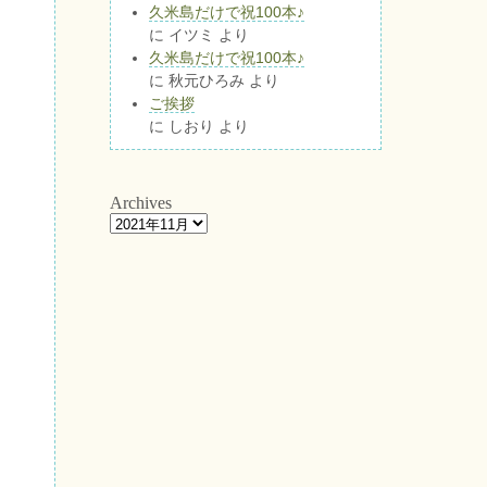
久米島だけで祝100本♪
に
イツミ
より
久米島だけで祝100本♪
に
秋元ひろみ
より
ご挨拶
に
しおり
より
Archives