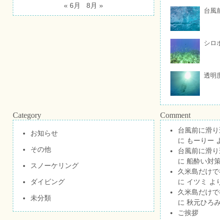
« 6月
8月 »
台風
シロ
透明
Category
Comment
台風前に滑り
お知らせ
に
もーりー
その他
台風前に滑り
に
船酔い対策
スノーケリング
久米島だけで祝
ダイビング
に
イツミ
よ
久米島だけで祝
未分類
に
秋元ひろ
ご挨拶