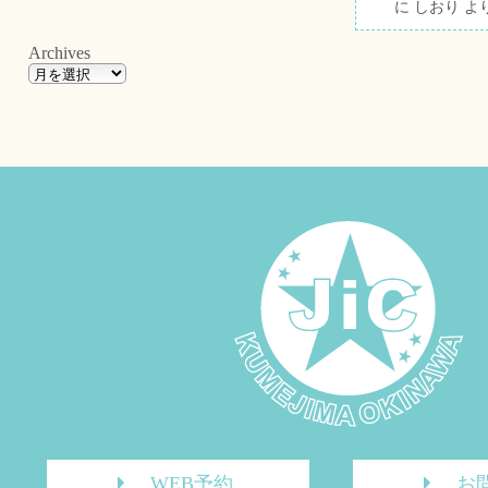
に
しおり
よ
Archives
WEB予約
お