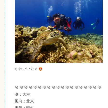
かわいいカメ
༄ ༄ ༄ ༄ ༄ ༄ ༄ ༄ ༄ ༄ ༄ ༄ ༄ ༄ ༄ ༄ ༄ ༄ ༄
潮：大潮
風向：北東
天気：晴れ