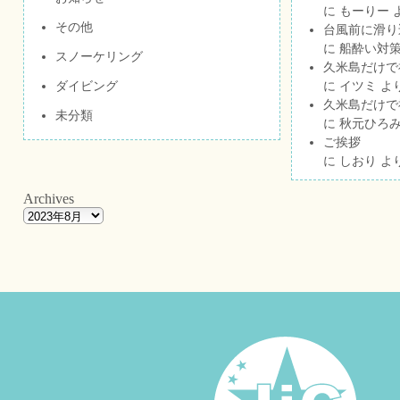
に
もーりー
その他
台風前に滑り
に
船酔い対策
スノーケリング
久米島だけで祝
ダイビング
に
イツミ
よ
久米島だけで祝
未分類
に
秋元ひろ
ご挨拶
に
しおり
よ
Archives