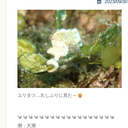
2023/09/30
ユリタツ…久しぶりに見た～
༄ ༄ ༄ ༄ ༄ ༄ ༄ ༄ ༄ ༄ ༄ ༄ ༄ ༄ ༄ ༄ ༄ ༄
潮：大潮