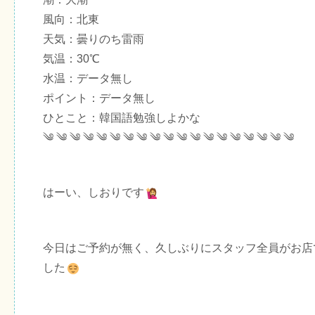
風向：北東
天気：曇りのち雷雨
気温：30℃
水温：データ無し
ポイント：データ無し
ひとこと：韓国語勉強しよかな
༄ ༄ ༄ ༄ ༄ ༄ ༄ ༄ ༄ ༄ ༄ ༄ ༄ ༄ ༄ ༄ ༄ ༄ ༄
はーい、しおりです
今日はご予約が無く、久しぶりにスタッフ全員がお店
した