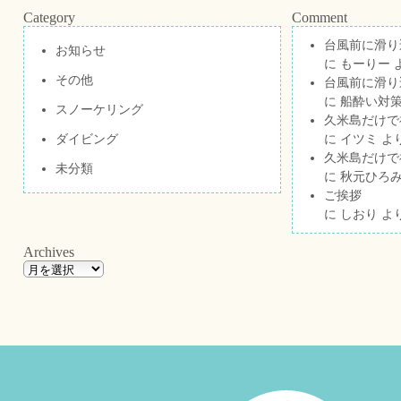
Category
Comment
台風前に滑り
お知らせ
に
もーりー
その他
台風前に滑り
に
船酔い対策
スノーケリング
久米島だけで祝
ダイビング
に
イツミ
よ
久米島だけで祝
未分類
に
秋元ひろ
ご挨拶
に
しおり
よ
Archives