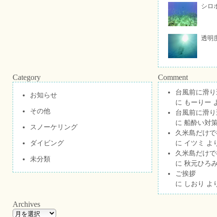
シロ
透明
Category
Comment
台風前に滑り
お知らせ
に
もーりー
その他
台風前に滑り
に
船酔い対策
スノーケリング
久米島だけで祝
ダイビング
に
イツミ
よ
久米島だけで祝
未分類
に
秋元ひろ
ご挨拶
に
しおり
よ
Archives