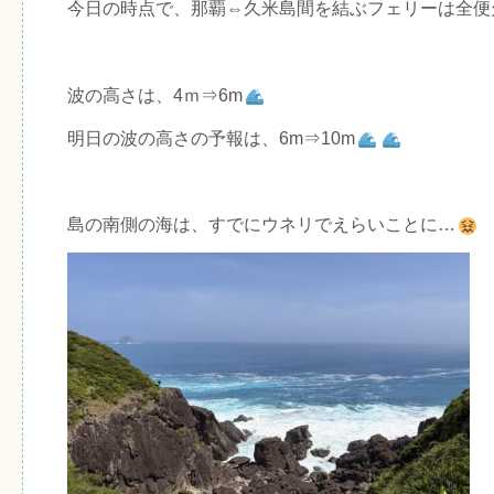
今日の時点で、那覇⇔久米島間を結ぶフェリーは全便
波の高さは、4ｍ⇒6m
明日の波の高さの予報は、6m⇒10m
島の南側の海は、すでにウネリでえらいことに…