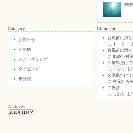
透明
Category
Comment
台風前に滑り
お知らせ
に
もーりー
その他
台風前に滑り
に
船酔い対策
スノーケリング
久米島だけで祝
ダイビング
に
イツミ
よ
久米島だけで祝
未分類
に
秋元ひろ
ご挨拶
に
しおり
よ
Archives