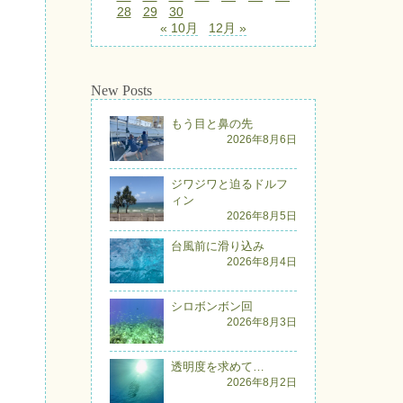
28
29
30
« 10月
12月 »
New Posts
もう目と鼻の先
2026年8月6日
ジワジワと迫るドルフ
ィン
2026年8月5日
台風前に滑り込み
2026年8月4日
シロボンボン回
2026年8月3日
透明度を求めて…
2026年8月2日