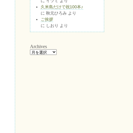
に
イツミ
より
久米島だけで祝100本♪
に
秋元ひろみ
より
ご挨拶
に
しおり
より
Archives