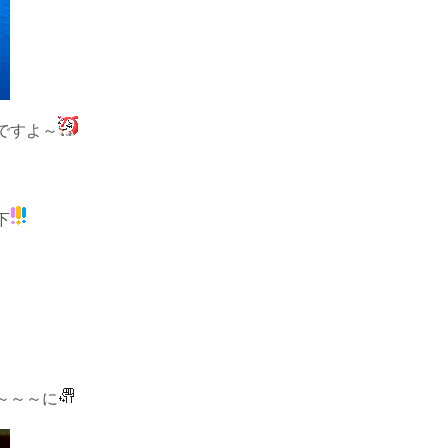
ですよ～
下
～～～に