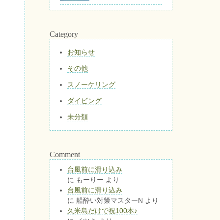
Category
お知らせ
その他
スノーケリング
ダイビング
未分類
Comment
台風前に滑り込み
に
もーりー
より
台風前に滑り込み
に
船酔い対策マスターN
より
久米島だけで祝100本♪