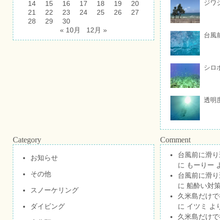
ジワ
14
15
16
17
18
19
20
21
22
23
24
25
26
27
28
29
30
« 10月
12月 »
台風
シロ
透明
Category
Comment
台風前に滑り
お知らせ
に
もーりー
その他
台風前に滑り
に
船酔い対策
スノーケリング
久米島だけで祝
ダイビング
に
イツミ
よ
久米島だけで祝