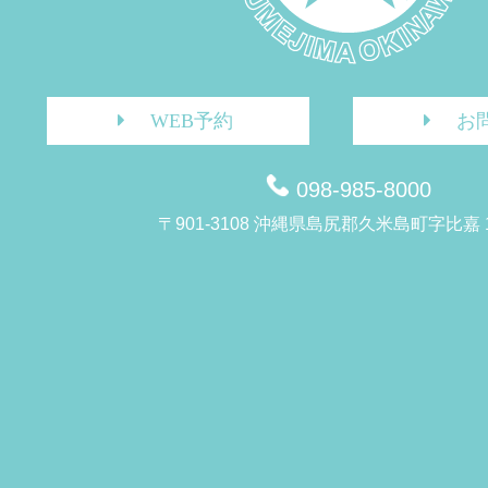
WEB予約
お
098-985-8000
〒901-3108 沖縄県島尻郡久米島町字比嘉 1