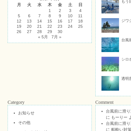
もう
月
火
水
木
金
土
日
1
2
3
4
5
6
7
8
9
10
11
ジワ
12
13
14
15
16
17
18
19
20
21
22
23
24
25
26
27
28
29
30
« 5月
7月 »
台風
シロ
透明
Category
Comment
台風前に滑り
お知らせ
に
もーりー
その他
台風前に滑り
に
船酔い対策