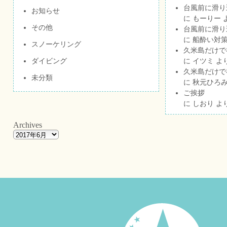
台風前に滑り
お知らせ
に
もーりー
その他
台風前に滑り
に
船酔い対策
スノーケリング
久米島だけで祝
ダイビング
に
イツミ
よ
久米島だけで祝
未分類
に
秋元ひろ
ご挨拶
に
しおり
よ
Archives