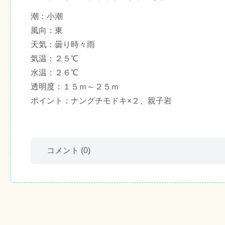
潮：小潮
風向：東
天気：曇り時々雨
気温：２５℃
水温：２６℃
透明度：１５ｍ～２５ｍ
ポイント：ナングチモドキ×２、親子岩
コメント
(0)