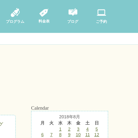
料金表
ブログ
プログラム
ご予約
Calendar
2018年8月
月
火
水
木
金
土
日
グ
1
2
3
4
5
6
7
8
9
10
11
12