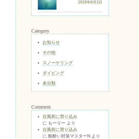
2026年8月2日
Category
お知らせ
その他
スノーケリング
ダイビング
未分類
Comment
台風前に滑り込み
に
もーりー
より
台風前に滑り込み
に
船酔い対策マスターN
より