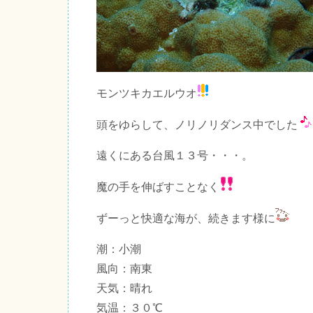
モンツキカエルウオ
頭をゆらして、ノリノリダンス中でした
遠くにある台風１３号・・・。
魔の手を伸ばすことなく
ずーっと快適な海が、続きます様に
潮：小潮
風向：南東
天気：晴れ
気温：３０℃