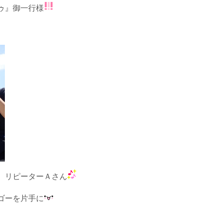
ゥ』御一行様
、リピーターＡさん
ゴーを片手に