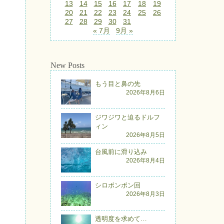
13
14
15
16
17
18
19
20
21
22
23
24
25
26
27
28
29
30
31
« 7月
9月 »
New Posts
もう目と鼻の先
2026年8月6日
ジワジワと迫るドルフ
ィン
2026年8月5日
台風前に滑り込み
2026年8月4日
シロボンボン回
2026年8月3日
透明度を求めて…