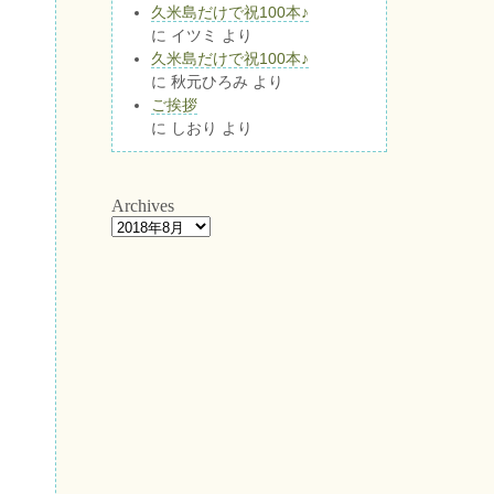
久米島だけで祝100本♪
に
イツミ
より
久米島だけで祝100本♪
に
秋元ひろみ
より
ご挨拶
に
しおり
より
Archives