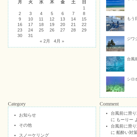
月
火
水
木
金
土
日
1
2
3
4
5
6
7
8
もう
9
10
11
12
13
14
15
16
17
18
19
20
21
22
23
24
25
26
27
28
29
30
31
ジワ
« 2月
4月 »
台風
シロ
Category
Comment
台風前に滑り
お知らせ
に
もーりー
その他
台風前に滑り
に
船酔い対策
スノーケリング