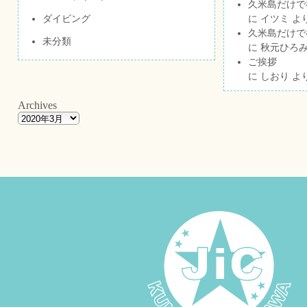
久米島だけで祝
ダイビング
に
イツミ
よ
久米島だけで祝
未分類
に
秋元ひろ
ご挨拶
に
しおり
よ
Archives