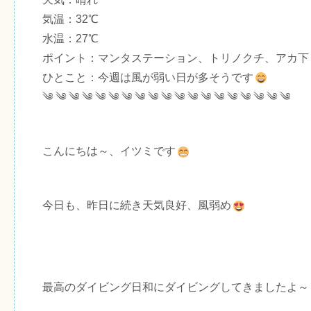
気温：32℃
水温：27℃
ポイント：マンタステーション、トリノクチ、アカ下
ひとこと：今週は風が弱い日が多そうです
༄ ༄ ༄ ༄ ༄ ༄ ༄ ༄ ༄ ༄ ༄ ༄ ༄ ༄ ༄ ༄ ༄ ༄ ༄
こんにちは～、イツミです
今日も、昨日に続き天気良好、風弱め
最高のダイビング日和にダイビングしてきましたよ～