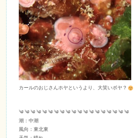
カールのおじさんホヤというより、大笑いボヤ？
༄ ༄ ༄ ༄ ༄ ༄ ༄ ༄ ༄ ༄ ༄ ༄ ༄ ༄ ༄ ༄ ༄ ༄ ༄
潮：中潮
風向：東北東
天気：晴れ