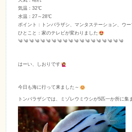
気温：32℃
水温：27～28℃
ポイント：トンバラザシ、マンタステーション、ウー
ひとこと：家のテレビが変わりました
༄ ༄ ༄ ༄ ༄ ༄ ༄ ༄ ༄ ༄ ༄ ༄ ༄ ༄ ༄ ༄ ༄ ༄ ༄
はーい、しおりです
今日も海に行って来ました～
トンバラザシでは、ミゾレウミウシが5匹一か所に集