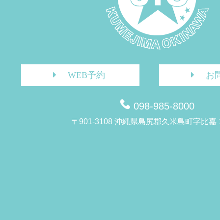
WEB予約
お
098-985-8000
〒901-3108 沖縄県島尻郡久米島町字比嘉 1