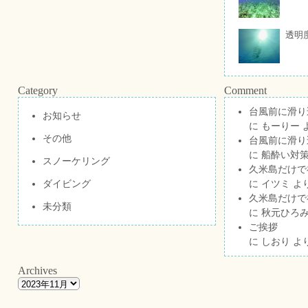
透明
Category
Comment
台風前に滑り
お知らせ
に
もーりー
その他
台風前に滑り
に
船酔い対策
スノーケリング
久米島だけで祝
ダイビング
に
イツミ
よ
久米島だけで祝
未分類
に
秋元ひろ
ご挨拶
に
しおり
よ
Archives