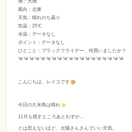
潮：大潮
風向：北東
天気：晴れのち曇り
気温：25℃
水温：データなし
ポイント：データなし
ひとこと：ブラックフライデー、何買いましたか？
༄ ༄ ༄ ༄ ༄ ༄ ༄ ༄ ༄ ༄ ༄ ༄ ༄ ༄ ༄ ༄ ༄ ༄ ༄
こんにちは、レイコです
今日の久米島は晴れ
11月も残すところあとわずか…
とは思えないほど、太陽さんさんでいい天気。