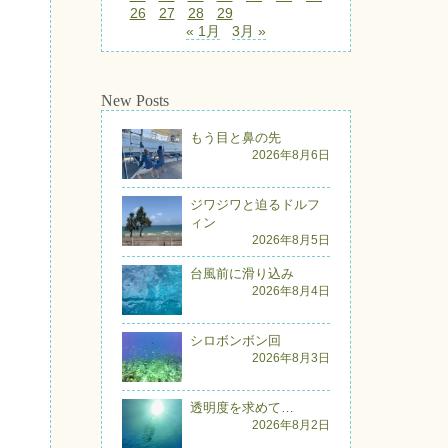
26
27
28
29
« 1月
3月 »
New Posts
もう目と鼻の先
2026年8月6日
ジワジワと迫るドルフ
ィン
2026年8月5日
台風前に滑り込み
2026年8月4日
シロボンボン回
2026年8月3日
透明度を求めて…
2026年8月2日