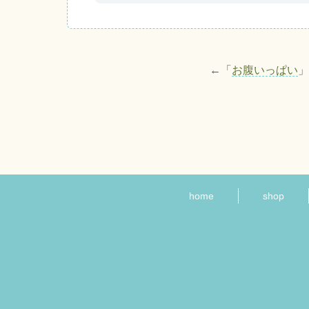
←「
お腹いっぱい
home
shop