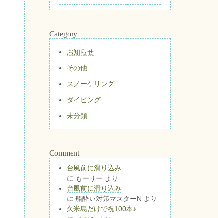
Category
お知らせ
その他
スノーケリング
ダイビング
未分類
Comment
台風前に滑り込み
に
もーりー
より
台風前に滑り込み
に
船酔い対策マスターN
より
久米島だけで祝100本♪