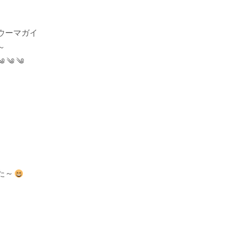
ウーマガイ
～
༄ ༄ ༄
た～