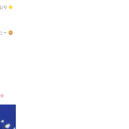
ぷり
た～