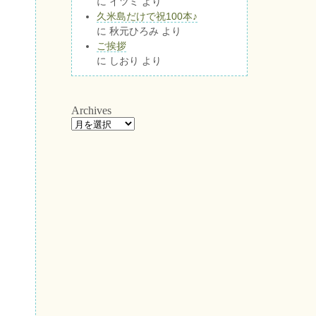
に
イツミ
より
久米島だけで祝100本♪
に
秋元ひろみ
より
ご挨拶
に
しおり
より
Archives