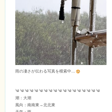
雨の凄さが伝わる写真を模索中…
༄ ༄ ༄ ༄ ༄ ༄ ༄ ༄ ༄ ༄ ༄ ༄ ༄ ༄ ༄ ༄ ༄ ༄
潮：大潮
風向：南南東→北北東
天気：雨