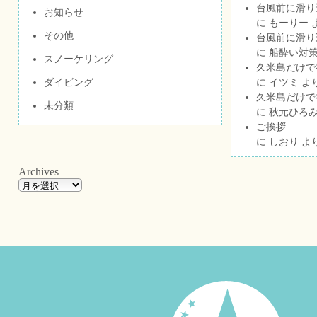
台風前に滑り
お知らせ
に
もーりー
その他
台風前に滑り
に
船酔い対策
スノーケリング
久米島だけで祝
ダイビング
に
イツミ
よ
久米島だけで祝
未分類
に
秋元ひろ
ご挨拶
に
しおり
よ
Archives