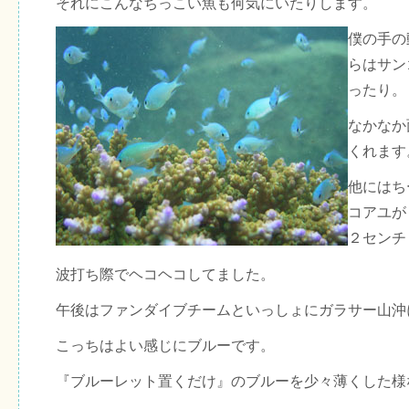
それにこんなちっこい魚も何気にいたりします。
僕の手の
らはサン
ったり。
なかなか
くれます
他にはち
コアユが
２センチ
波打ち際でヘコヘコしてました。
午後はファンダイブチームといっしょにガラサー山沖
こっちはよい感じにブルーです。
『ブルーレット置くだけ』のブルーを少々薄くした様