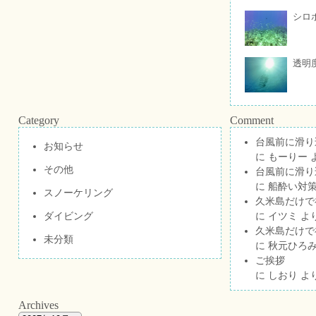
シロ
透明
Category
Comment
台風前に滑り
お知らせ
に
もーりー
その他
台風前に滑り
に
船酔い対策
スノーケリング
久米島だけで祝
ダイビング
に
イツミ
よ
久米島だけで祝
未分類
に
秋元ひろ
ご挨拶
に
しおり
よ
Archives