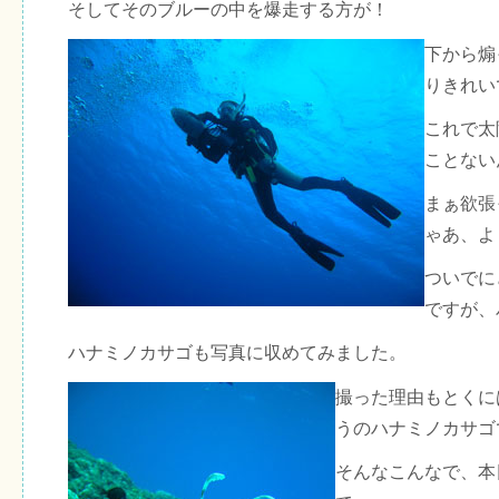
そしてそのブルーの中を爆走する方が！
下から煽
りきれい
これで太
ことない
まぁ欲張
ゃあ、よ
ついでに
ですが、
ハナミノカサゴも写真に収めてみました。
撮った理由もとくに
うのハナミノカサゴ
そんなこんなで、本