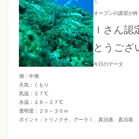
て
オープンの講習が終
Ｉさん認
とうござ
今日のデータ
潮：中潮
天気：くもり
気温：２７℃
水温：２６～２７℃
透明度：２０～３０ｍ
ポイント：トリノクチ、アーラⅠ、真泊港、真泊港、