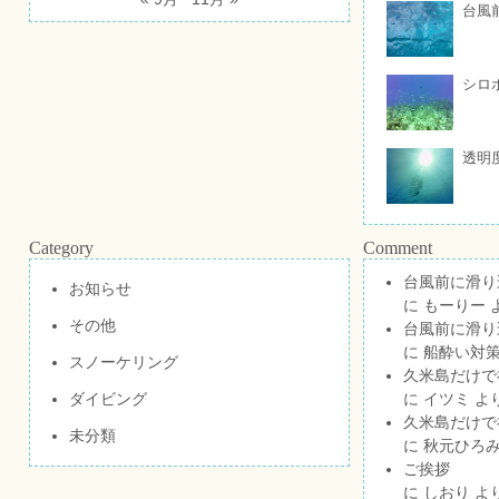
台風
シロ
透明
Category
Comment
台風前に滑り
お知らせ
に
もーりー
その他
台風前に滑り
に
船酔い対策
スノーケリング
久米島だけで祝
ダイビング
に
イツミ
よ
久米島だけで祝
未分類
に
秋元ひろ
ご挨拶
に
しおり
よ