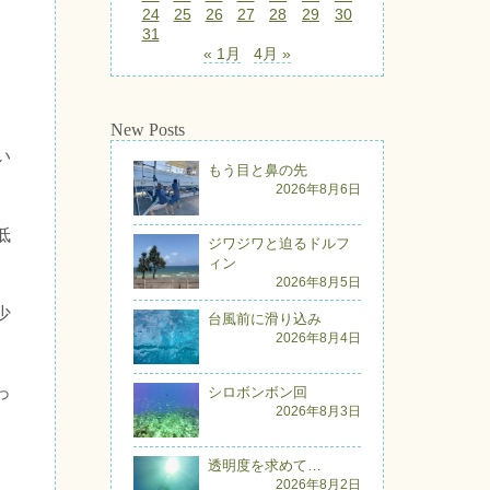
24
25
26
27
28
29
30
31
« 1月
4月 »
New Posts
い
もう目と鼻の先
2026年8月6日
低
ジワジワと迫るドルフ
ィン
2026年8月5日
少
台風前に滑り込み
2026年8月4日
っ
シロボンボン回
2026年8月3日
透明度を求めて…
2026年8月2日