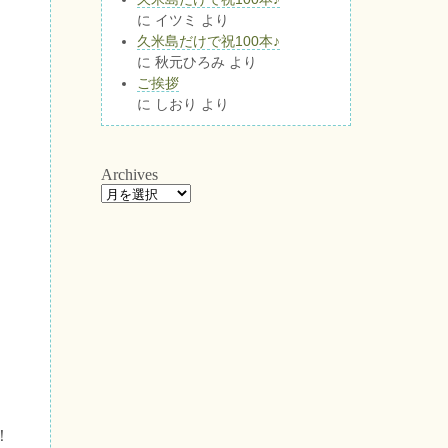
に
イツミ
より
久米島だけで祝100本♪
に
秋元ひろみ
より
ご挨拶
に
しおり
より
Archives
！