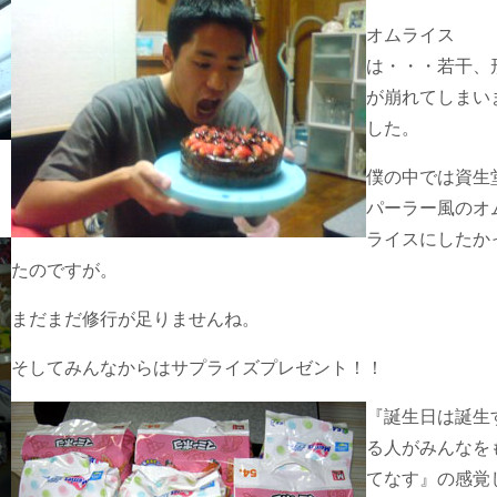
オムライス
は・・・若干、
が崩れてしまい
した。
僕の中では資生
パーラー風のオ
ライスにしたか
たのですが。
まだまだ修行が足りませんね。
そしてみんなからはサプライズプレゼント！！
『誕生日は誕生
る人がみんなを
てなす』の感覚