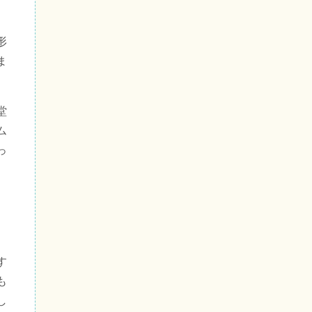
形
ま
堂
ム
っ
す
も
し