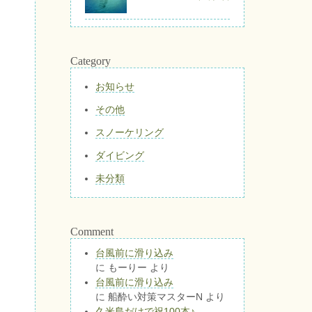
Category
お知らせ
その他
スノーケリング
ダイビング
未分類
Comment
台風前に滑り込み
に
もーりー
より
台風前に滑り込み
に
船酔い対策マスターN
より
久米島だけで祝100本♪