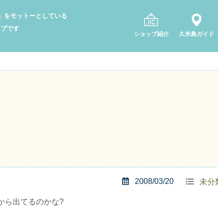
り」をモットーとしている
ップです
ショップ紹介
久米島ガイド
2008/03/20
未分
から出てるのかな?