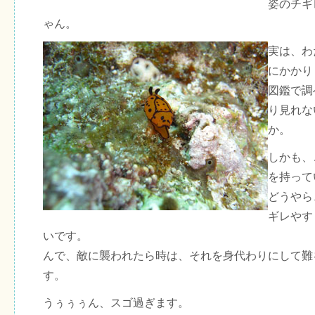
姿のチギ
ゃん。
実は、わ
にかかり
図鑑で調
り見れな
か。
しかも、
を持って
どうやら
ギレやす
いです。
んで、敵に襲われたら時は、それを身代わりにして難
す。
うぅぅぅん、スゴ過ぎます。