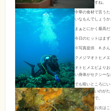
すね。
中華の食材で言うた
いなもんでしょうか
まぁとにかく最高だ
今日のヒットはまず
※写真提供 Ｋさん
クメジマオトヒメエ
オトヒメエビよりお
い身体がセクシーな
でも暗いところにい
いのがた
で。
お次はこ