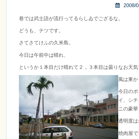
2008/0
巷では武士語が流行ってるらしゐでござるな。
どうも、テツです。
さてさてけふの久米島。
今日は午前中は晴れ、
というか１本目だけ晴れて２，３本目は曇りなお天気
風は東か
今日のポ
イ、シチ
ニの豪華
透明度は
焼肉屋で