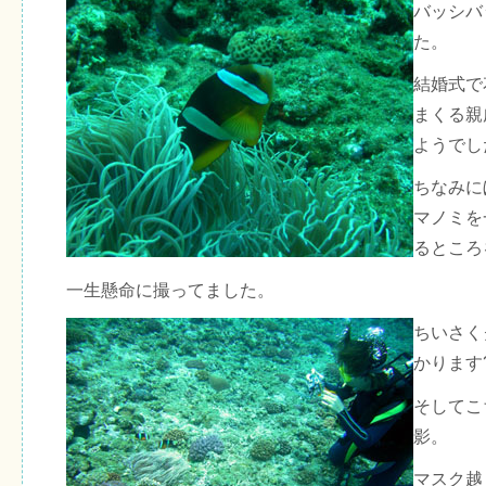
バッシバ
た。
結婚式で
まくる親
ようでし
ちなみに
マノミを
るところ
一生懸命に撮ってました。
ちいさく
かります
そしてこ
影。
マスク越