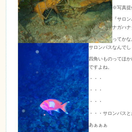
※写真提
『サロン
ナガハナ
ってかな
サロンパスなんでし
四角いものってほか
ですよね。
・・・
・・・
・・・
・・・サロンパスと
あぁぁぁ