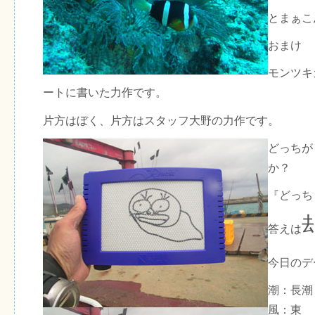
とまぁこ
おまけ
モンツキ
ートに書いた力作です。
片方はぼく、片方はスタッフ大野の力作です。
どっちが
か？
『どっち
答えは
今日のデ
潮：長潮
風：東