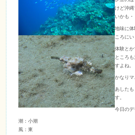
けど沖縄
いかも・
地味に体
ころにい
体験とか
ところも
すよね。
かなりマ
あしたも
す。
今日のデ
潮：小潮
風：東