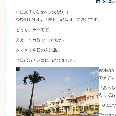
2008/0
昨日息子が初めての寝返り！
今後4月24日は『寝返り記念日』に決定です。
どうも、テツです。
ええ、バカ親ですが何か？
さてさて今日の久米島。
今日はガチンコに晴れてました。
紫外線が
でますよ
『あっち
るまであ
がんばれ
君はやれ