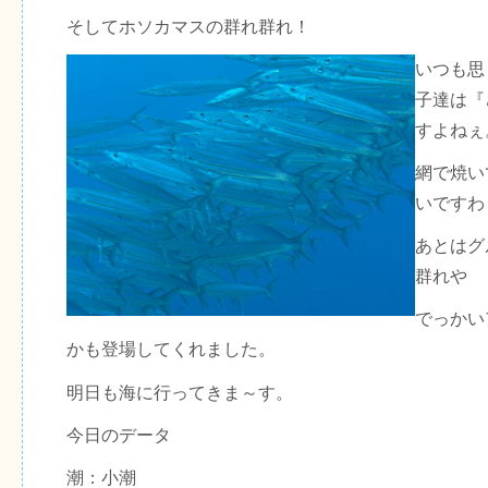
そしてホソカマスの群れ群れ！
いつも思
子達は『
すよねぇ
網で焼い
いですわ
あとはグ
群れや
でっかい
かも登場してくれました。
明日も海に行ってきま～す。
今日のデータ
潮：小潮