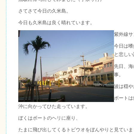
さてさて今日の久米島。
今日も久米島は良く晴れています。
紫外線サ
今日は嗜
と悲しい
先日、海
事。
波は穏や
ボートは
沖に向かってひた走っています。
ぼくはボートのヘリに座り、
たまに飛び出してくるトビウオをぼんやりと見ていま