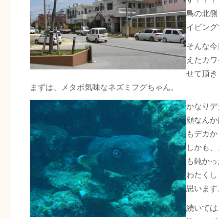
島の北側
イビング
そんな今
えたカワ
せて頂き
まずは、メタボ気味なネズミフグちゃん。
かなりデ
顔なんか
もデカか
しかも、
も鈍かっ
わたくし
思います
続いては