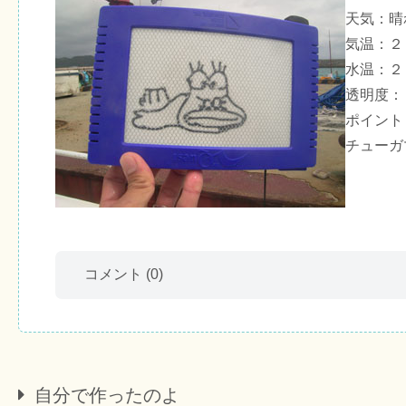
天気：晴
気温：２
水温：２
透明度：
ポイント
チューガ
コメント
(0)
自分で作ったのよ