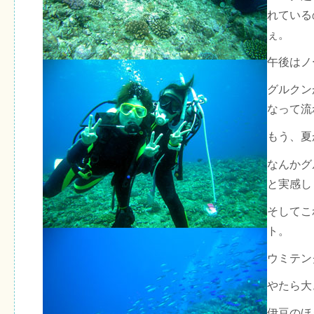
れている
ぇ。
午後はノ
グルクン
なって流
もう、夏
なんかグ
と実感し
そしてこ
ト。
ウミテン
やたら大
伊豆のほ